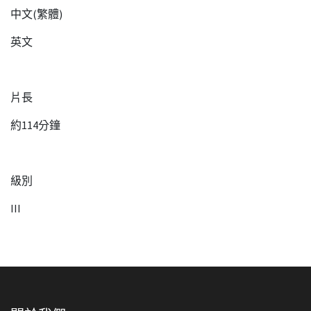
中文(繁體)
英文
片長
約114分鐘
級別
III