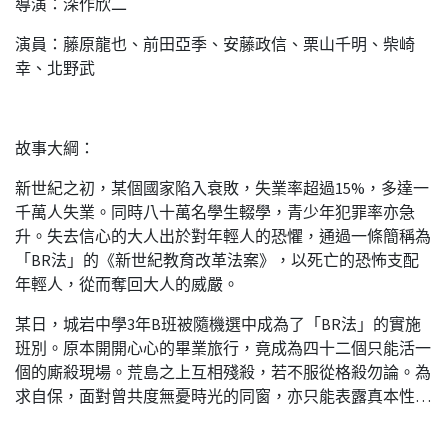
導演：深作欣二
演員：藤原龍也、前田亞季、安藤政信、栗山千明、柴崎
幸、北野武
故事大綱：
新世紀之初，某個國家陷入衰敗，失業率超過15%，多達一
千萬人失業。同時八十萬名學生輟學，青少年犯罪率亦急
升。失去信心的大人出於對年輕人的恐懼，通過一條簡稱為
「BR法」的《新世紀教育改革法案》，以死亡的恐怖支配
年輕人，從而奪回大人的威嚴。
某日，城岩中學3年B班被隨機選中成為了「BR法」的實施
班別。原本開開心心的畢業旅行，竟成為四十二個只能活一
個的廝殺現場。荒島之上互相殘殺，若不服從格殺勿論。為
求自保，面對曾共度無憂時光的同窗，亦只能表露真本性…