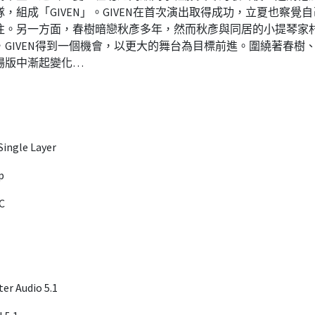
，組成「GIVEN」。GIVEN在首次演出取得成功，立夏也察覺
往。另一方面，春樹暗戀秋彥多年，然而秋彥與同居的小提琴家
，GIVEN得到一個機會，以更大的舞台為目標前進。圍繞著春樹
場版中漸起變化…
ngle Layer
p
C
r Audio 5.1