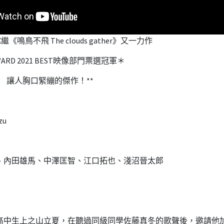
NX繼《鳴鳥不飛 The clouds gather》又一力作
ARD 2021 BEST映像部門票選冠軍＊
BL 讓人胸口緊繃的傑作！**
zu
、內田雄馬、中澤匡智、江口拓也、淺沼晉太郎
高中生上之山立夏，在聽過同級同學佐藤真冬的歌聲後，邀請他