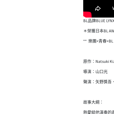
BL品牌BLUE LY
＊榮獲日本BL AW
** 樂團×青春×
原作：Natsuki Ki
導演：山口光
聲演：矢野獎吾
故事大綱：
熱愛結他演奏的