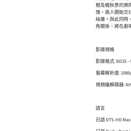
樹及梶秋彥的樂隊
情，兩人開始交
絲連。與此同時
角關係，將在劇
影碟規格
影碟格式: BD25 - Si
螢幕解析度: 1080
視頻編解碼器: AV
語言
日語 DTS-HD Maste