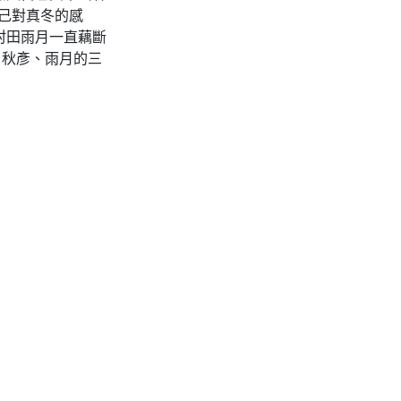
自己對真冬的感
村田雨月一直藕斷
、秋彥、雨月的三