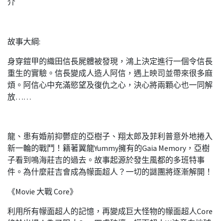
介
故事大綱:
身穿鎧甲的織田信長屍體被發現，鴻上決定進行一個令信長
重生的實驗。信長變成人造人阿信，遇上映司並帶來很多麻
煩。阿信心中充滿慾望及復仇之心，決心將兩顆心也一同解
放……
龍、患有婚前抑鬱症的亞樹子、翔太郎及菲利普意外地捲入
新一輪的戰鬥！籍著翼龍Yummy擁有的Gaia Memory，亞樹
子看到鳴海莊吉的過去。故事起源於發生風都的多班特事
件。為什麼莊吉會成為幪面超人？一切的謎團將逐漸解開！
《Movie 大戰 Core》
利用所有幪面超人的記憶，再變成巨大怪物的幪面超人Core