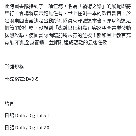
此時圖書隊接到了一項任務，名為「藝術之祭」的展覽即將
舉行，會場將展示絕無僅有、世上僅剩一本的珍貴書籍，於
是關東圖書館決定出動所有隊員來守護這本書。原以為這是
個簡單的任務，沒想到「媒體良化組織」突然朝圖書隊發動
猛烈攻擊，使圖書隊面臨前所未有的危機！郁和堂上教官究
竟能 不能全身而退，並順利達成艱難的最後任務？
影碟規格
影碟格式: DVD-5
語言
日語 Dolby Digital 5.1
日語 Dolby Digital 2.0