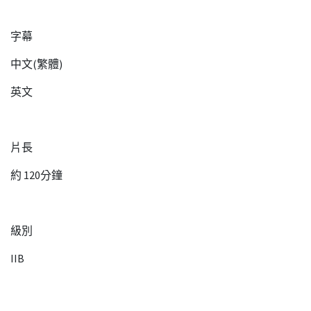
字幕
中文(繁體)
英文
片長
約 120分鐘
級別
IIB