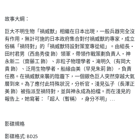
故事大綱：
巨大不明生物「禍威獸」相繼在日本出現，一般兵器完全沒
有作用，無計可施的日本政府集合對付禍威獸的專家，成立
俗稱「禍特對」的「禍威獸特設對策室專從組」。由組長‧
田村君男（西島秀俊 飾）領軍，帶領作戰策劃負責人‧神
永新二（齋藤工 飾）、非粒子物理學者‧滝明久（有岡大
貴 飾）、泛用生物學者‧船緣由美（早見朱莉 飾），負責
任務。在禍威獸來襲的陰霾下，一個銀色巨人突然穿越大氣
層到來。為了應付此特殊狀況，分析官‧淺見弘子（長澤正
美 飾）被指派至禍特對，並與神永成為拍檔。而在淺見的
報告上，她寫著：「超人（暫稱），身分不明」…
影碟規格
影碟格式: BD25