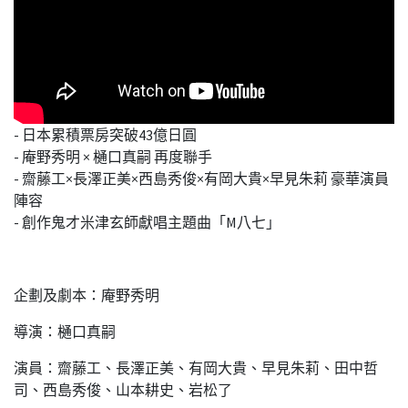
- 日本累積票房突破43億日圓
- 庵野秀明 × 樋口真嗣 再度聯手
- 齋藤工×長澤正美×西島秀俊×有岡大貴×早見朱莉 豪華演員
陣容
- 創作鬼才米津玄師獻唱主題曲「M八七」
企劃及劇本：庵野秀明
導演：樋口真嗣
演員：齋藤工、長澤正美、有岡大貴、早見朱莉、田中哲
司、西島秀俊、山本耕史、岩松了