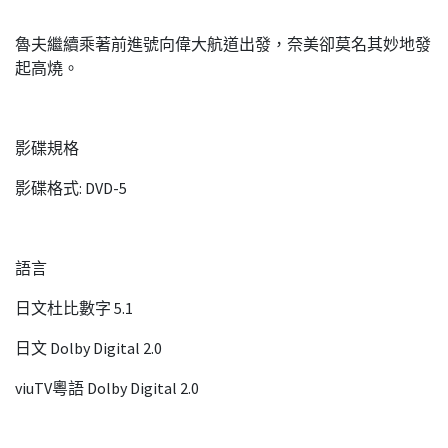
魯夫繼續乘著前進號向偉大航道出發，奈美卻莫名其妙地發
起高燒。
影碟規格
影碟格式: DVD-5
語言
日文杜比數字 5.1
日文 Dolby Digital 2.0
viuTV粵語 Dolby Digital 2.0