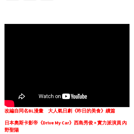
改編自同名BL漫畫 大人氣日劇《昨日的美食》續篇
日本奧斯卡影帝《Drive My Car》西島秀俊 × 實力派演員 內
野聖陽