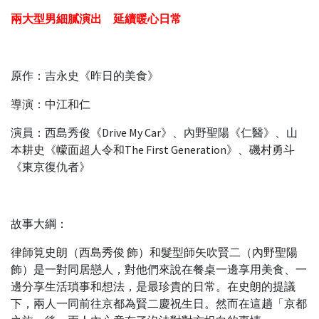
兩大型男細膩演出 延續暖心日常
原作：吉永史《昨日的美食》
導演：中江和仁
演員：西島秀俊《Drive My Car》、內野聖陽《仁醫》、山
本耕史《幪面超人令和The First Generation》、磯村勇斗
《東京復仇者》
故事大綱：
律師筧史朗（西島秀俊 飾）和髮型師矢吹賢二（內野聖陽
飾）是一對同居戀人，對他們來說在餐桌一邊享用美食、一
邊分享生活瑣事和想法，是最珍貴的日常。在史朗的提議
下，兩人一同前往京都為賢二慶祝生日。然而在這趟「京都