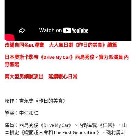
改編自同名BL漫畫 大人氣日劇《昨日的美食》續篇
日本奧斯卡影帝《Drive My Car》西島秀俊 × 實力派演員 內
野聖陽
兩大型男細膩演出 延續暖心日常
原作：吉永史《昨日的美食》
導演：中江和仁
演員：西島秀俊《Drive My Car》、內野聖陽《仁醫》、山
本耕史《幪面超人令和The First Generation》、磯村勇斗