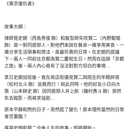
《東京復仇者》
故事大綱：
律師筧史朗（西島秀俊 飾）和髮型師矢吹賢二（內野聖陽
飾）是一對同居戀人，對他們來說在餐桌一邊享用美食、一
邊分享生活瑣事和想法，是最珍貴的日常。在史朗的提議
下，兩人一同前往京都為賢二慶祝生日。然而在這趟「京都
之旅」後，兩人內心竟有了沒法對對方坦白的事情…
某日史朗加班後，竟在商店街撞見賢二與陌生的年輕帥哥
（松村北斗 飾）並肩而行！與此同時，他的好友小日向大
策（山本耕史 飾）因同居戀人井上航（磯村勇斗 飾）突然
失去蹤影，而尋求協助…
原本平靜和煦的日子，突然起了變化！原本理所當然的日常
會否重臨？
搖晃史朗和賢二今後人生的故事，即將開始。