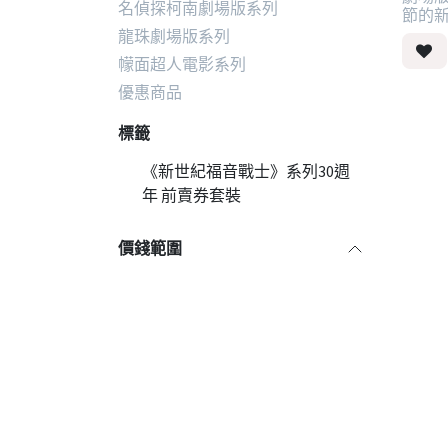
名偵探柯南劇場版系列
節的新娘
龍珠劇場版系列
幪面超人電影系列
優惠商品
標籤
《新世紀福音戰士》系列30週
年 前賣券套裝
價錢範圍