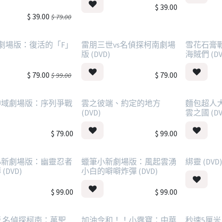
$
39.00
$
39.00
$
79.00
劇場版：復活的「F」
雷朋三世vs名偵探柯南劇場
雪花石膏
版 (DVD)
海賊們 (DV
$
79.00
$
79.00
$
99.00
神域劇場版：序列爭戰
雲之彼端、約定的地方
麵包超人
(DVD)
雲之國 (DV
$
79.00
$
99.00
小新劇場版：幽靈忍者
蠟筆小新劇場版：風起雲湧
綁靈 (DVD
(DVD)
小白的噼噼炸彈 (DVD)
$
99.00
$
99.00
 名偵探柯南：萬聖
加油令和！！小露寶：中華
秒速5厘米 (