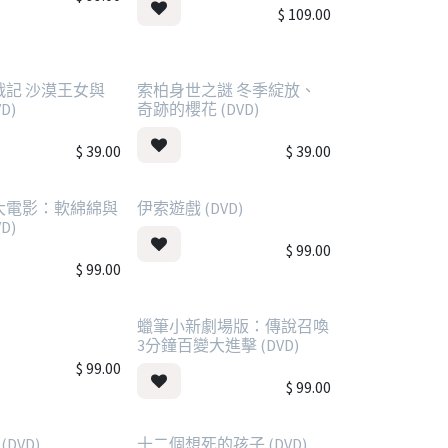
$
109.00
戰記 沙漠王女與
索柏身世之謎 冬季綻放、
D)
奇跡的櫻花 (DVD)
$
39.00
$
39.00
大電影：軟綿綿與
伊索遊戲 (DVD)
D)
$
99.00
$
99.00
)
蠟筆小新劇場版：傳說召喚
3分鐘百變大進擊 (DVD)
$
99.00
$
99.00
DVD)
十二個想死的孩子 (DVD)