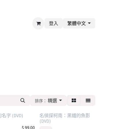
登入
繁體中文
精選
排序：
字 (DVD)
名偵探柯南：黑鐵的魚影
(DVD)
$
99.00