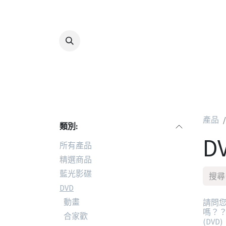
跳至內容
產品
類別:
D
所有產品
精選商品
藍光影碟
DVD
動畫
請問
嗎？？～
合家歡
(DVD)