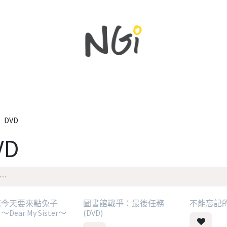
主頁
所有商品
新品
優惠
最新資訊
DVD
VD
您今天要來點兔子
圖書館戰爭：最後任務
不能忘記的名
Dear My Sister～
(DVD)