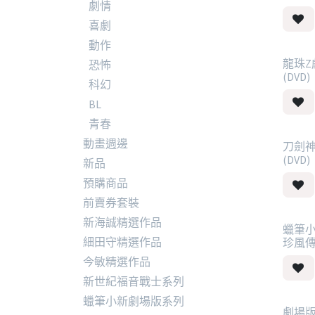
劇情
喜劇
動作
龍珠Z
優惠
恐怖
(DVD)
科幻
BL
青春
動畫週邊
刀劍
(DVD)
新品
預購商品
前賣券套裝
新海誠精選作品
蠟筆
細田守精選作品
珍風傳 
今敏精選作品
新世紀福音戰士系列
蠟筆小新劇場版系列
劇場版